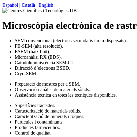
Español
|
Català
|
English
Microscòpia electrònica de rast
SEM convencional (electrons secundaris i retrodispersats).
FE-SEM (alta resolució).
ESEM (baix buit).
Microanàlisi RX (EDS).
Catodoluminiscència SEM-CL.
Difracció d’electrons BSED.
Cryo-SEM.
Preparació de mostres per a SEM.
Observació i anàlisi de materials sòlids.
Assistència tècnica en totes les tècniques disponibles.
Superfícies tractades.
Caracterització de materials sòlids.
Caracterització de minerals i roques.
Partícules i contaminants.
Productes farmacèutics.
Control de qualitat.