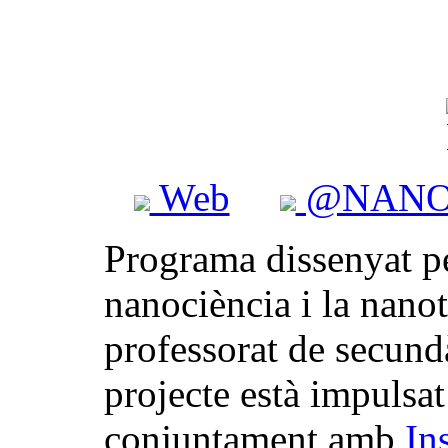
Web
@NANO
Programa dissenyat pe
nanociència i la nanot
professorat de secundà
projecte està impuls
conjuntament amb
In