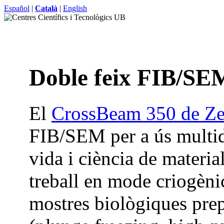
Español
|
Català
|
English
Doble feix FIB/SE
El
CrossBeam 350 de Ze
FIB/SEM per a ús multidi
vida i ciència de materia
treball en mode criogènic,
mostres biològiques pre