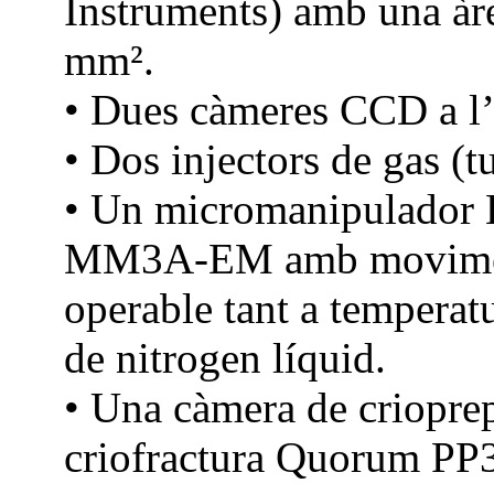
Instruments) amb una àr
mm².
• Dues càmeres CCD a l’i
• Dos injectors de gas (t
• Un micromanipulador 
MM3A-EM amb moviments 
operable tant a tempera
de nitrogen líquid.
• Una càmera de crioprep
criofractura Quorum PP