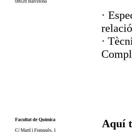
08028 Barcelona
· Espe
relaci
· Tècn
Compl
Facultat de Química
Aquí 
C/ Martí i Franquès, 1