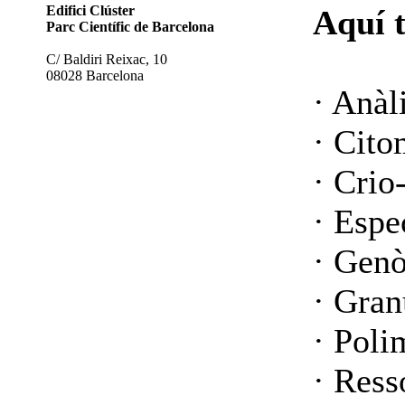
Edifici Clúster
Aquí 
Parc Científic de Barcelona
C/ Baldiri Reixac, 10
08028 Barcelona
· Anàl
· Cito
· Crio
· Espe
· Gen
· Gran
· Poli
· Ress