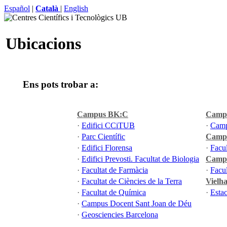
Español
|
Català
|
English
Ubicacions
Ens pots trobar a:
Campus BK:C
Campu
·
Edifici CCiTUB
·
Camp
·
Parc Científic
Camp
·
Edifici Florensa
·
Facul
·
Edifici Prevosti. Facultat de Biologia
Camp
·
Facultat de Farmàcia
·
Facul
·
Facultat de Ciències de la Terra
Vielh
·
Facultat de Química
·
Esta
·
Campus Docent Sant Joan de Déu
·
Geosciencies Barcelona