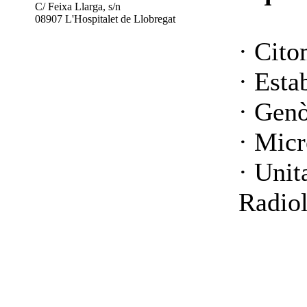
C/ Feixa Llarga, s/n
08907 L'Hospitalet de Llobregat
· Cito
· Esta
· Gen
· Micr
· Unit
Radio