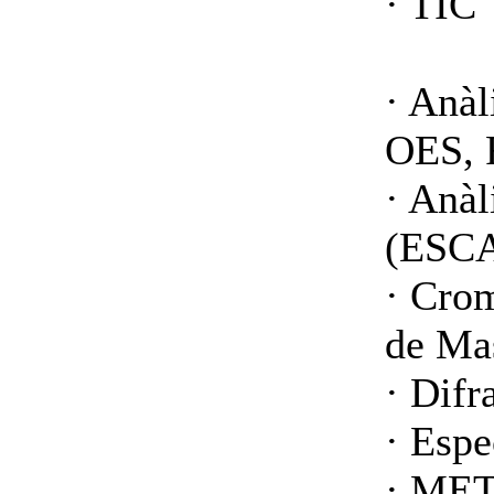
· TIC
· Anàl
OES, 
· Anàl
(ESCA
· Crom
de Ma
· Difr
· Espe
· MET 