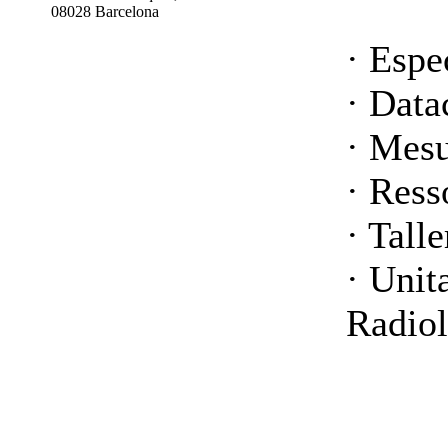
08028 Barcelona
· Espe
· Data
· Mes
· Ress
· Tall
· Unit
Radiol