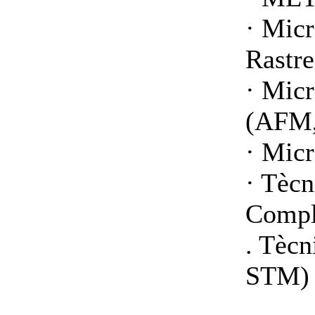
· Micr
Rastre
· Mic
(AFM
· Micr
· Tèc
Compl
. Tèc
STM)